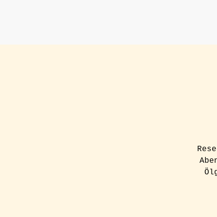
Rese
Abe
Öl