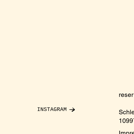
rese
INSTAGRAM
Schl
10997
Impr