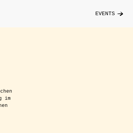
EVENTS
ichen
g im
hen
n