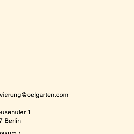
rvierung@oelgarten.com
eusenufer 1
 Berlin
essum /