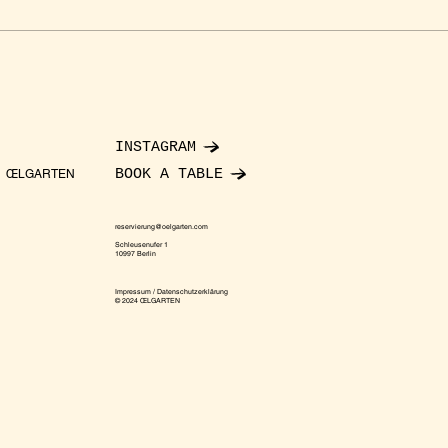
INSTAGRAM
BOOK A TABLE
ŒLGARTEN
reservierung@oelgarten.com
Schleusenufer 1
10997 Berlin
Impressum / Datenschutzerklärung
© 2024 ŒLGARTEN