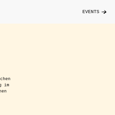
EVENTS
ichen
g im
hen
n