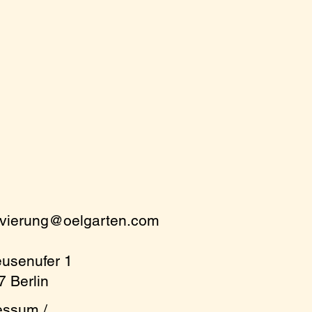
rvierung@oelgarten.com
eusenufer 1
 Berlin
essum /