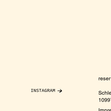
rese
INSTAGRAM
Schl
10997
Impr