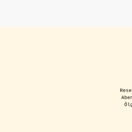
Rese
Abe
Öl