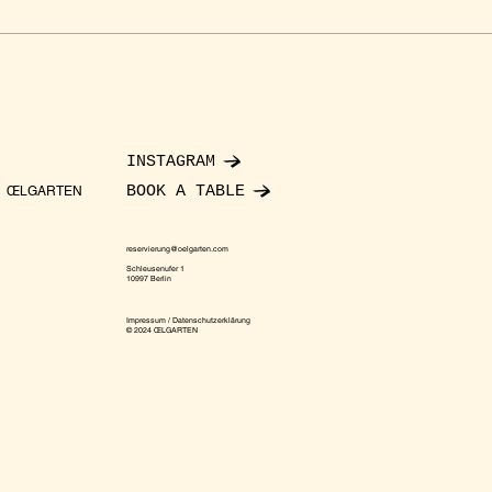
INSTAGRAM
BOOK A TABLE
ŒLGARTEN
reservierung@oelgarten.com
Schleusenufer 1
10997 Berlin
Impressum / Datenschutzerklärung
© 2024 ŒLGARTEN