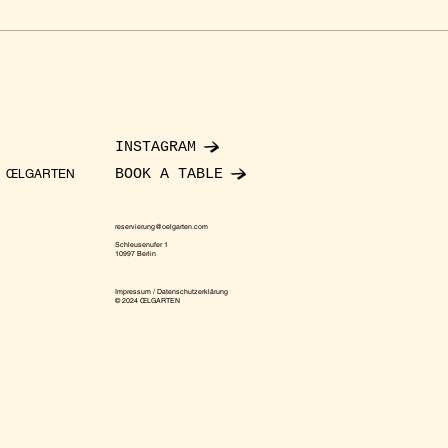
INSTAGRAM
BOOK A TABLE
ŒLGARTEN
reservierung@oelgarten.com
Schleusenufer 1
10997 Berlin
Impressum / Datenschutzerklärung
© 2024 ŒLGARTEN