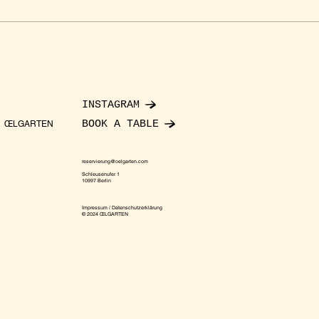
INSTAGRAM
BOOK A TABLE
ŒLGARTEN
reservierung@oelgarten.com
Schleusenufer 1
10997 Berlin
Impressum / Datenschutzerklärung
© 2024 ŒLGARTEN