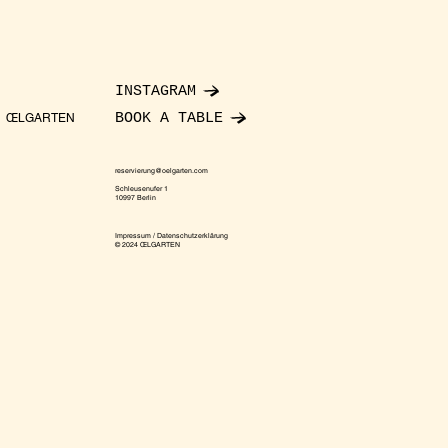
INSTAGRAM
BOOK A TABLE
ŒLGARTEN
reservierung@oelgarten.com
Schleusenufer 1
10997 Berlin
Impressum / Datenschutzerklärung
© 2024 ŒLGARTEN