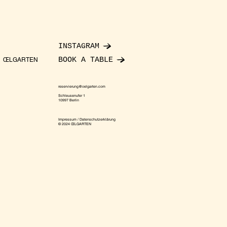
INSTAGRAM
BOOK A TABLE
ŒLGARTEN
reservierung@oelgarten.com
Schleusenufer 1
10997 Berlin
Impressum / Datenschutzerklärung
© 2024 ŒLGARTEN