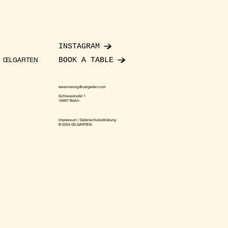
INSTAGRAM
BOOK A TABLE
ŒLGARTEN
reservierung@oelgarten.com
Schleusenufer 1
10997 Berlin
Impressum / Datenschutzerklärung
© 2024 ŒLGARTEN