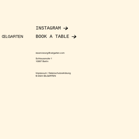
INSTAGRAM
BOOK A TABLE
ŒLGARTEN
reservierung@oelgarten.com
Schleusenufer 1
10997 Berlin
Impressum / Datenschutzerklärung
© 2024 ŒLGARTEN