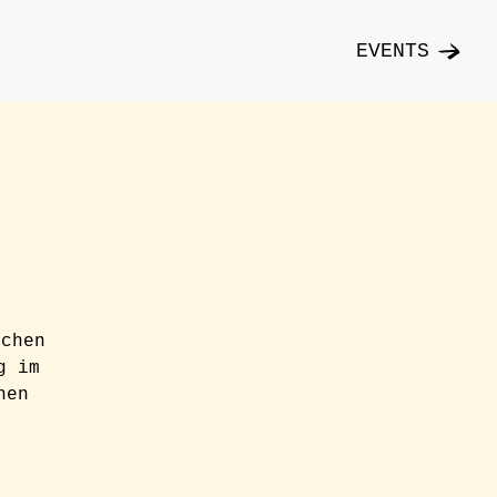
EVENTS
ichen
g im
hen
n