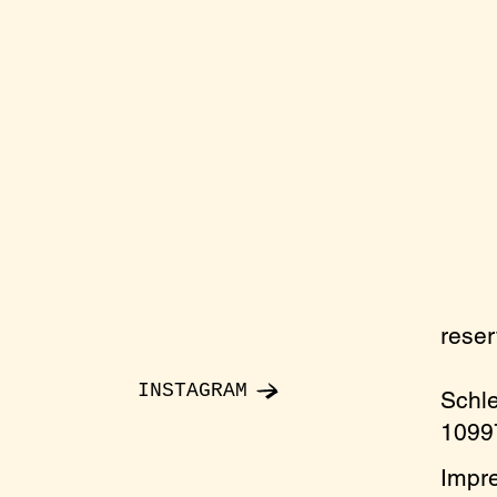
rese
INSTAGRAM
Schl
10997
Impr