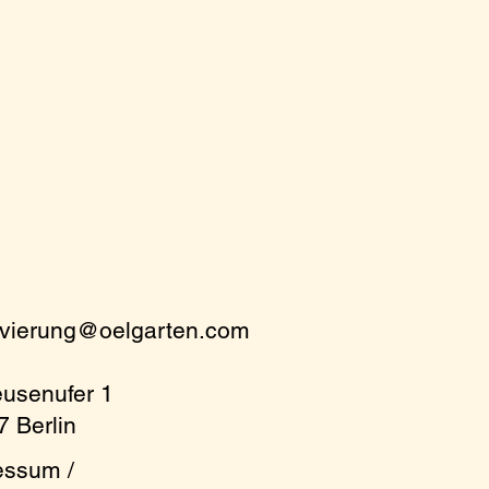
rvierung@oelgarten.com
eusenufer 1
 Berlin
essum /