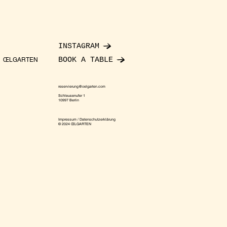
INSTAGRAM
BOOK A TABLE
ŒLGARTEN
reservierung@oelgarten.com
Schleusenufer 1
10997 Berlin
Impressum / Datenschutzerklärung
© 2024 ŒLGARTEN