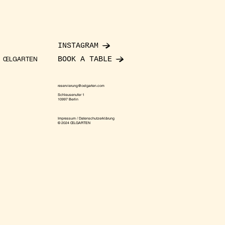
INSTAGRAM
BOOK A TABLE
ŒLGARTEN
reservierung@oelgarten.com
Schleusenufer 1
10997 Berlin
Impressum / Datenschutzerklärung
© 2024 ŒLGARTEN