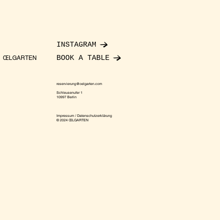
INSTAGRAM
BOOK A TABLE
ŒLGARTEN
reservierung@oelgarten.com
Schleusenufer 1
10997 Berlin
Impressum / Datenschutzerklärung
© 2024 ŒLGARTEN