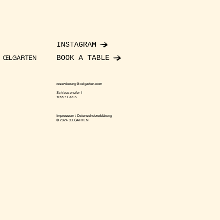
INSTAGRAM
BOOK A TABLE
ŒLGARTEN
reservierung@oelgarten.com
Schleusenufer 1
10997 Berlin
Impressum / Datenschutzerklärung
© 2024 ŒLGARTEN