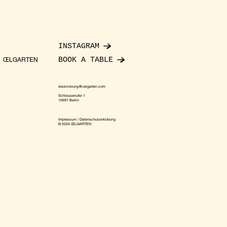
INSTAGRAM
BOOK A TABLE
ŒLGARTEN
reservierung@oelgarten.com
Schleusenufer 1
10997 Berlin
Impressum / Datenschutzerklärung
© 2024 ŒLGARTEN