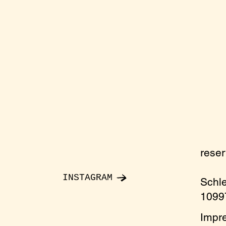
rese
INSTAGRAM
Schl
10997
Impr