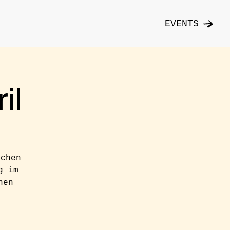
EVENTS
il
ichen
g im
hen
n