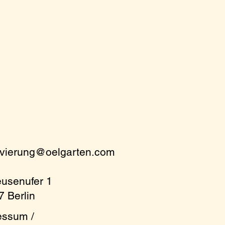
rvierung@oelgarten.com
eusenufer 1
 Berlin
essum /