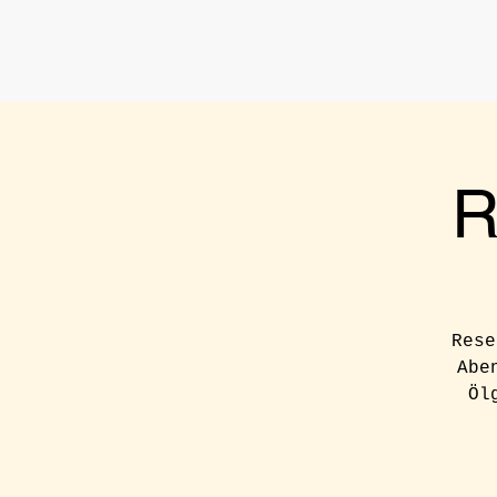
R
Rese
Abe
Öl