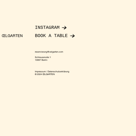
INSTAGRAM
BOOK A TABLE
ŒLGARTEN
reservierung@oelgarten.com
Schleusenufer 1
10997 Berlin
Impressum / Datenschutzerklärung
© 2024 ŒLGARTEN