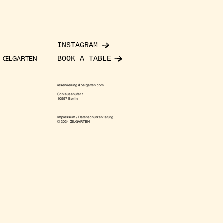
INSTAGRAM
BOOK A TABLE
ŒLGARTEN
reservierung@oelgarten.com
Schleusenufer 1
10997 Berlin
Impressum / Datenschutzerklärung
© 2024 ŒLGARTEN