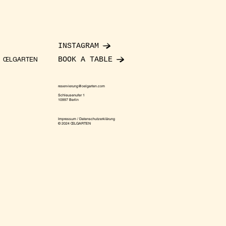
INSTAGRAM
BOOK A TABLE
ŒLGARTEN
reservierung@oelgarten.com
Schleusenufer 1
10997 Berlin
Impressum / Datenschutzerklärung
© 2024 ŒLGARTEN