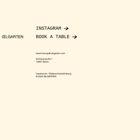
INSTAGRAM
BOOK A TABLE
ŒLGARTEN
reservierung@oelgarten.com
Schleusenufer 1
10997 Berlin
Impressum / Datenschutzerklärung
© 2024 ŒLGARTEN