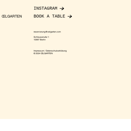
INSTAGRAM
BOOK A TABLE
ŒLGARTEN
reservierung@oelgarten.com
Schleusenufer 1
10997 Berlin
Impressum / Datenschutzerklärung
© 2024 ŒLGARTEN