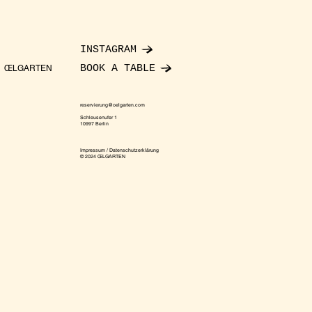
INSTAGRAM
BOOK A TABLE
ŒLGARTEN
reservierung@oelgarten.com
Schleusenufer 1
10997 Berlin
Impressum / Datenschutzerklärung
© 2024 ŒLGARTEN