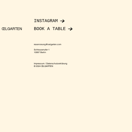
INSTAGRAM
BOOK A TABLE
ŒLGARTEN
reservierung@oelgarten.com
Schleusenufer 1
10997 Berlin
Impressum / Datenschutzerklärung
© 2024 ŒLGARTEN