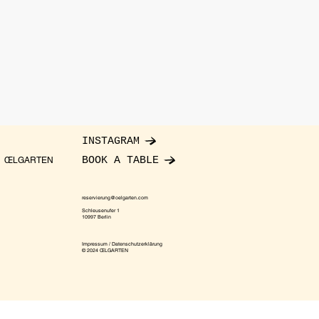
INSTAGRAM
BOOK A TABLE
ŒLGARTEN
reservierung@oelgarten.com
Schleusenufer 1
10997 Berlin
Impressum / Datenschutzerklärung
© 2024 ŒLGARTEN